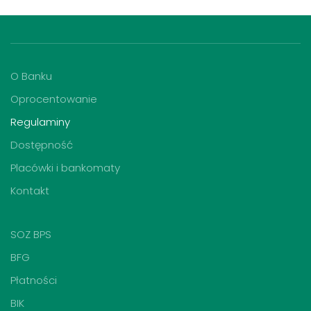
O Banku
Oprocentowanie
Regulaminy
Dostępność
Placówki i bankomaty
Kontakt
SOZ BPS
BFG
Płatności
BIK