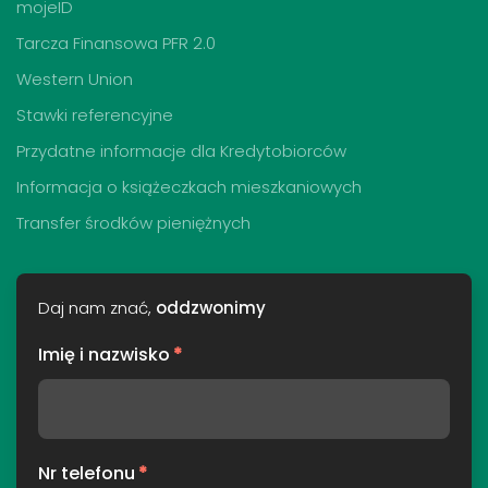
mojeID
Tarcza Finansowa PFR 2.0
Western Union
Stawki referencyjne
Przydatne informacje dla Kredytobiorców
Informacja o książeczkach mieszkaniowych
Transfer środków pieniężnych
Daj nam znać,
oddzwonimy
Imię i nazwisko
*
Nr telefonu
*