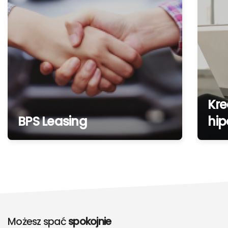
Kre
BPS Leasing
hip
Możesz spać
spokojnie