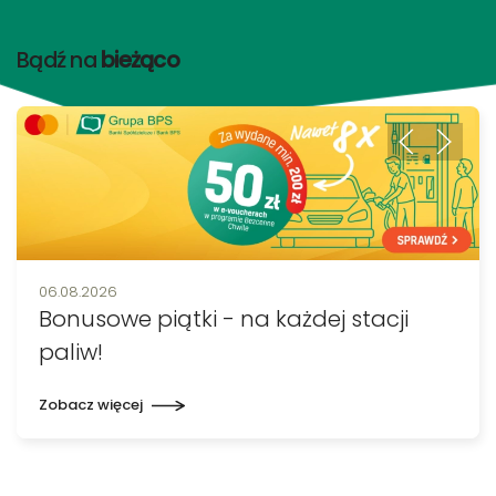
Bądź na
bieżąco
Data publikacji:
06.08.2026
Bonusowe piątki - na każdej stacji
paliw!
Zobacz więcej