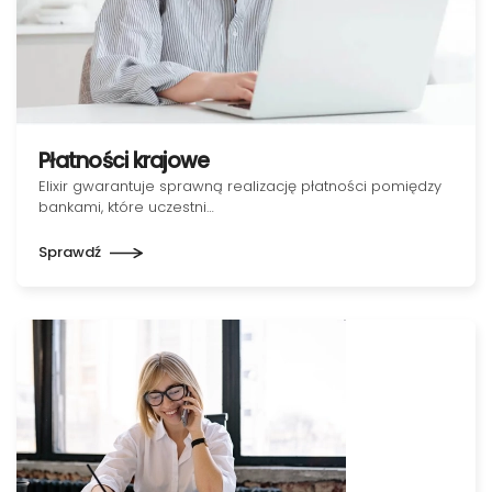
Płatności krajowe
Elixir gwarantuje sprawną realizację płatności pomiędzy
bankami, które uczestni…
Sprawdź