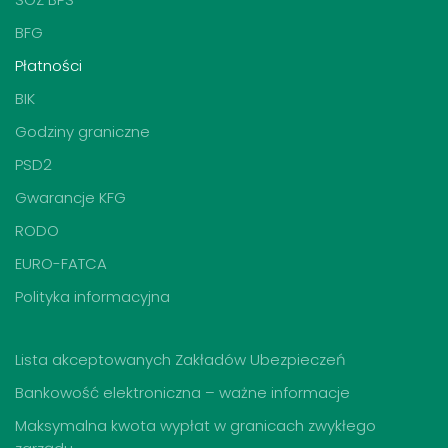
BFG
Płatności
BIK
Godziny graniczne
PSD2
Gwarancje KFG
RODO
EURO-FATCA
Polityka informacyjna
Lista akceptowanych Zakładów Ubezpieczeń
Bankowość elektroniczna – ważne informacje
Maksymalna kwota wypłat w granicach zwykłego