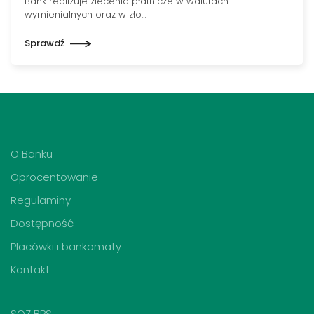
Bank realizuje zlecenia płatnicze w walutach
wymienialnych oraz w zło…
Sprawdź
O Banku
Oprocentowanie
Regulaminy
Dostępność
Placówki i bankomaty
Kontakt
SOZ BPS