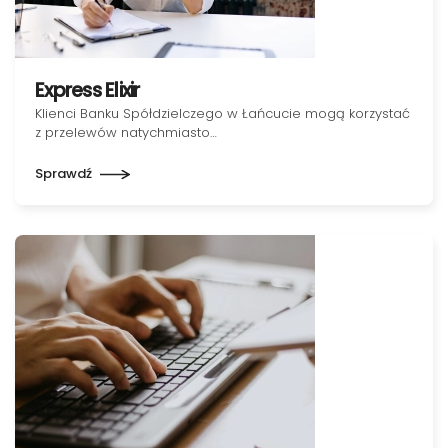
Express Elixir
Klienci Banku Spółdzielczego w Łańcucie mogą korzystać
z przelewów natychmiasto…
Sprawdź