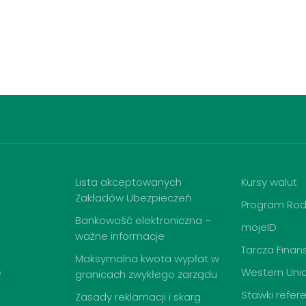
Lista akceptowanych
Kursy walut
Zakładów Ubezpieczeń
Program Rod
Bankowość elektroniczna –
mojeID
ważne informacje
Tarcza Finan
Maksymalna kwota wypłat w
e
Western Uni
granicach zwykłego zarządu
Stawki refer
Zasady reklamacji i skarg