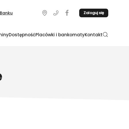
a Banku
Zaloguj się
miny
Dostępność
Placówki i bankomaty
Kontakt
e