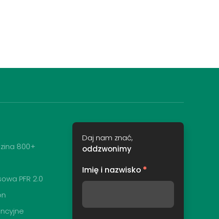
Daj nam znać,
zina 800+
oddzwonimy
Imię i nazwisko
*
sowa PFR 2.0
on
encyjne