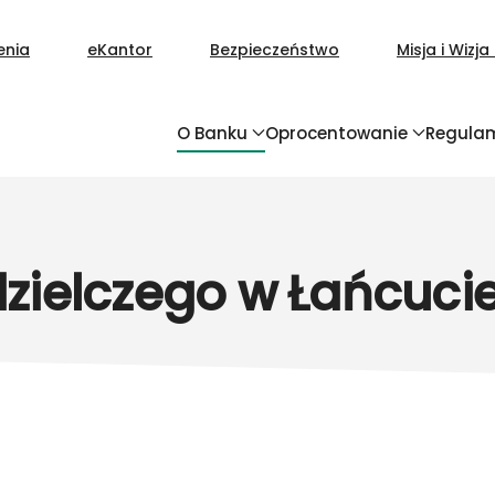
enia
eKantor
Bezpieczeństwo
Misja i Wizj
O Banku
Oprocentowanie
Regula
zielczego w Łańcuci