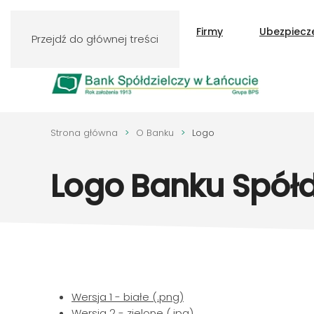
Klienci indywidualni
Firmy
Ubezpiecz
Przejdź do głównej treści
Strona główna
O Banku
Logo
Logo Banku Spółd
Wersja 1 - białe (.png)
Wersja 2 - zielone (.jpg)