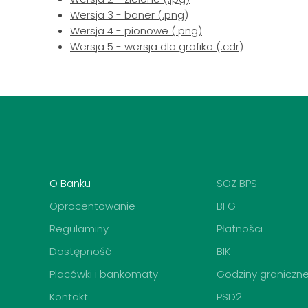
Wersja 3 - baner (.png)
Wersja 4 - pionowe (.png)
Wersja 5 - wersja dla grafika (.cdr)
O Banku
SOZ BPS
Oprocentowanie
BFG
Regulaminy
Płatności
Dostępność
BIK
Placówki i bankomaty
Godziny graniczn
Kontakt
PSD2